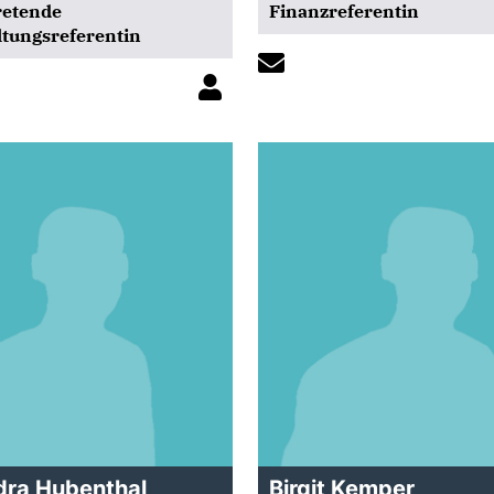
retende
Finanzreferentin
ltungsreferentin
dra Hubenthal
Birgit Kemper