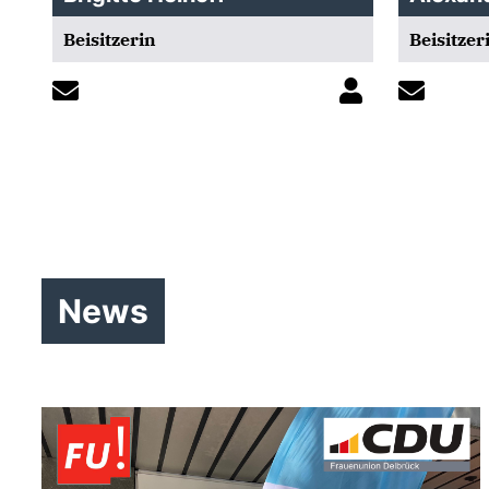
Beisitzerin
Beisitzer
News