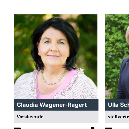
Claudia Wagener-Ragert
Ulla S
Vorsitzende
stellvert