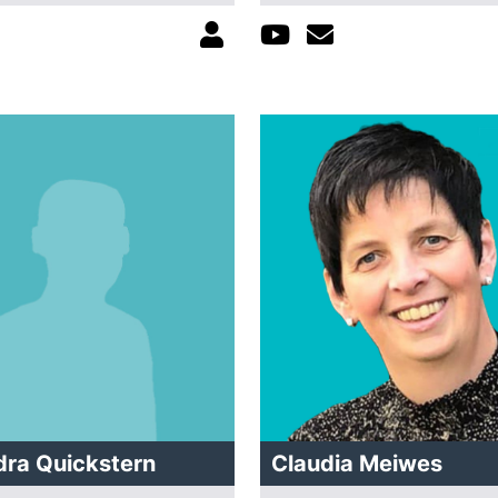
dra Quickstern
Claudia Meiwes