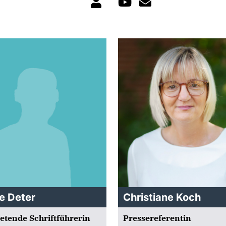
e Deter
Christiane Koch
retende Schriftführerin
Pressereferentin