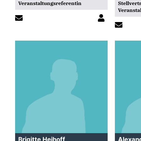
Veranstaltungsreferentin
Stellvert
Veransta
Brigitte Heihoff
Alexan