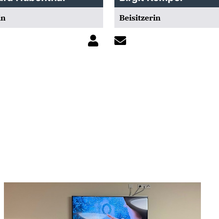
in
Beisitzerin