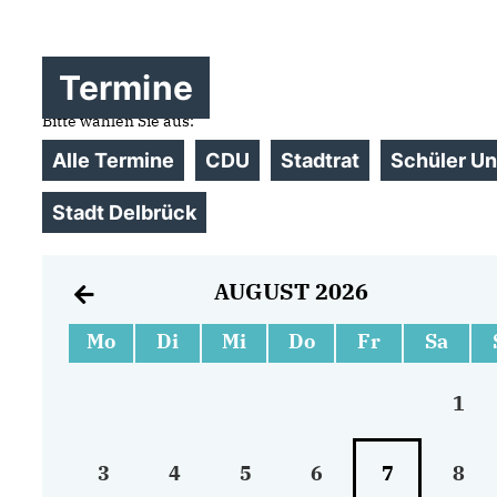
Termine
Bitte wählen Sie aus:
Alle Termine
CDU
Stadtrat
Schüler Un
Stadt Delbrück
AUGUST 2026
Mo
Di
Mi
Do
Fr
Sa
1
3
4
5
6
7
8