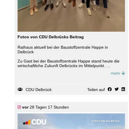
Fotos von CDU Delbrücks Beitrag
Rathaus aktuell bei der Baustoffzentrale Happe in
Delbrück
Zu Gast bei der Baustoffzentrale Happe stand heute die
wirtschaftliche Zukunft Delbrücks im Mittelpunkt.
mehr
Im Fokus standen die Schaffung neuer Gewerbeflächen,
die Stärkung des Wirtschaftsstandortes, die Unterstützung
des heimischen Einzelhandels, eine moderne und digitale
Verwaltung sowie die Zukunft der Landwirtschaft.
CDU Delbrück
Teilen auf
Ebenso wurde deutlich, dass Delbrück auch künftig in
Wohnraum, nachhaltige Energieversorgung und eine
solide Finanzpolitik investieren muss, um lebenswert und
vor
28 Tagen 17 Stunden
wirtschaftlich stark zu bleiben.
Der Landtagsabgeordnete Bernhard Hoppe-Biermeyer,
Bürgermeister Johannes Lindhauer sowie der CDU-