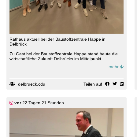
Rathaus aktuell bei der Baustoffzentrale Happe in
Delbrück
Zu Gast bei der Baustoffzentrale Happe stand heute die
wirtschaftliche Zukunft Delbrücks im Mittelpunkt.
mehr
Im Fokus standen die Schaffung neuer Gewerbeflächen,
die Stärkung des Wirtschaftsstandortes, die Unterstützung
des heimischen Einzelhandels, eine moderne und digitale
Verwaltung sowie die Zukunft der Landwirtschaft.
delbrueck.cdu
Teilen auf
Ebenso wurde deutlich, dass Delbrück auch künftig in
Wohnraum, nachhaltige Energieversorgung und eine
solide Finanzpolitik investieren muss, um lebenswert und
vor
22 Tagen 21 Stunden
wirtschaftlich stark zu bleiben.
Der Landtagsabgeordnete Bernhard Hoppe-Biermeyer,
Bürgermeister Johannes Lindhauer sowie der CDU-
Fraktionsvorsitzende Reinhold Hansmeier sowie machten
in ihren Reden deutlich: Delbrück ist wirtschaftlich