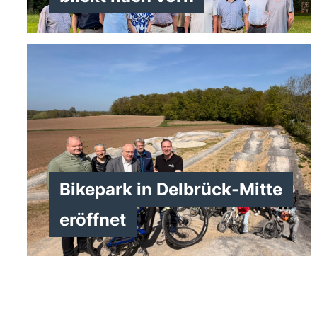
Bikepark in Delbrück-Mitte
>
eröffnet
>