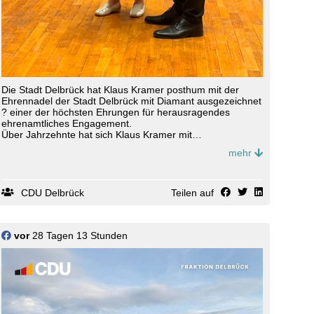
Die Stadt Delbrück hat Klaus Kramer posthum mit der
Ehrennadel der Stadt Delbrück mit Diamant ausgezeichnet
? einer der höchsten Ehrungen für herausragendes
ehrenamtliches Engagement.
Über Jahrzehnte hat sich Klaus Kramer mit
außergewöhnlicher Bescheidenheit und großer
mehr
Verlässlichkeit für seine Mitmenschen eingesetzt: als
Schiedsrichter, Ausbilder, sachkundiger Bürger,
Unterstützer der Kriegsgräberfürsorge und zuletzt mit viel
Herz im Clemens August von Galen Haus.
CDU Delbrück
Teilen auf
Die Auszeichnung wurde im Rahmen der Ratssitzung
stellvertretend an seine Ehefrau Anneliese überreicht.
Mit dieser Ehrung sagen wir Danke für ein
außergewöhnliches Lebenswerk. Klaus Kramer hat unsere
vor
28 Tagen 13 Stunden
Stadt geprägt und bleibt vielen Menschen als hilfsbereiter,
fairer und gläubiger Mensch in Erinnerung.
Sein Vorbild wird weit über seinen Tod hinaus wirken.
#Delbrück #
Ehrenamt
#
10orteeineststadt