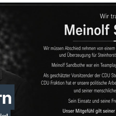
rn
ied