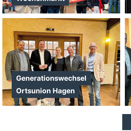
>
>
Generationswechsel
>
Ortsunion Hagen
>
>