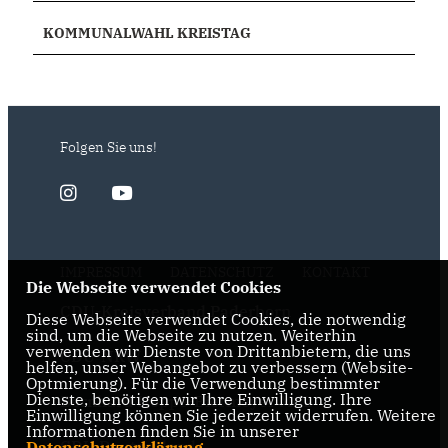
KOMMUNALWAHL KREISTAG
Folgen Sie uns!
IMPRESSUM
DATENSCHUTZ
KONTAKT
Die Webseite verwendet Cookies
CDU-Kreisverband Paderborn
Diese Webseite verwendet Cookies, die notwendig
sind, um die Webseite zu nutzen. Weiterhin
verwenden wir Dienste von Drittanbietern, die uns
CDU-NRW
helfen, unser Webangebot zu verbessern (Website-
Optmierung). Für die Verwendung bestimmter
Dienste, benötigen wir Ihre Einwilligung. Ihre
Bernhard Hoppe-Biermeyer MdL
Einwilligung können Sie jederzeit widerrufen. Weitere
Informationen finden Sie in unserer
CDU Deutschlands
Datenschutzerklärung
.