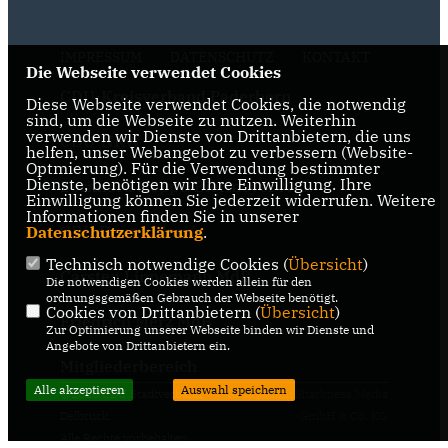
IMPRESSUM
DATENSCHUTZ
KONTAKT
Die Webseite verwendet Cookies
CDU-Kreisverband Paderborn
Diese Webseite verwendet Cookies, die notwendig
sind, um die Webseite zu nutzen. Weiterhin
verwenden wir Dienste von Drittanbietern, die uns
CDU-NRW
helfen, unser Webangebot zu verbessern (Website-
Optmierung). Für die Verwendung bestimmter
Dienste, benötigen wir Ihre Einwilligung. Ihre
Bernhard Hoppe-Biermeyer MdL
Einwilligung können Sie jederzeit widerrufen. Weitere
Informationen finden Sie in unserer
CDU Deutschlands
Datenschutzerklärung
.
Technisch notwendige Cookies (
Übersicht
)
Carsten Linnemann MdB
Die notwendigen Cookies werden allein für den
ordnungsgemäßen Gebrauch der Webseite benötigt.
Cookies von Drittanbietern (
Übersicht
)
Friedrich Merz MdB
Zur Optimierung unserer Webseite binden wir Dienste und
Angebote von Drittanbietern ein.
Mitgliederbereich
Alle akzeptieren
Auswahl speichern
@2026 CDU Stadtverband
Realisation: Sharkness Media
Delbrück
GmbH & Co. KG
Alle Rechte vorbehalten.