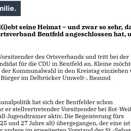
ilie.
(i)ebt seine Heimat – und zwar so sehr, d
rtsverband Bentfeld angeschlossen hat, 
orsitzender des Ortsverbands und tritt bei der
idat für die CDU in Bentfeld an. Kleine möcht
i der Kommunalwahl in den Kreistag einziehen w
r Bürger im Delbrücker Umwelt-, Bauund
alpolitik hat sich der Bentfelder schon
r er stellvertretender Vorsitzender bei Rot-Wei
ll-Jugendtrainer aktiv. Die Begeisterung fürs
25 und 27 Jahre alt) übergegangen, der eine ist
r andere im erweiterten Vorstand der St.-Sebas