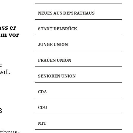
NEUES AUS DEM RATHAUS
ass er
STADT DELBRÜCK
um vor
JUNGE UNION
FRAUEN UNION
e
ill.
SENIOREN UNION
CDA
CDU
ß
MIT
tianus-