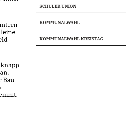
SCHÜLER UNION
KOMMUNALWAHL
ämtern
leine
eld
KOMMUNALWAHL KREISTAG
n knapp
tan.
r Bau
n
temmt.