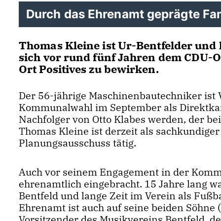
Durch das Ehrenamt geprägte Fam
Thomas Kleine ist Ur-Bentfelder und l
sich vor rund fünf Jahren dem CDU-O
Ort Positives zu bewirken.
Der 56-jährige Maschinenbautechniker ist V
Kommunalwahl im September als Direktkand
Nachfolger von Otto Klabes werden, der be
Thomas Kleine ist derzeit als sachkundige
Planungsausschuss tätig.
Auch vor seinem Engagement in der Kommun
ehrenamtlich eingebracht. 15 Jahre lang wa
Bentfeld und lange Zeit im Verein als Fußba
Ehrenamt ist auch auf seine beiden Söhne (
Vorsitzender des Musikvereins Bentfeld, de